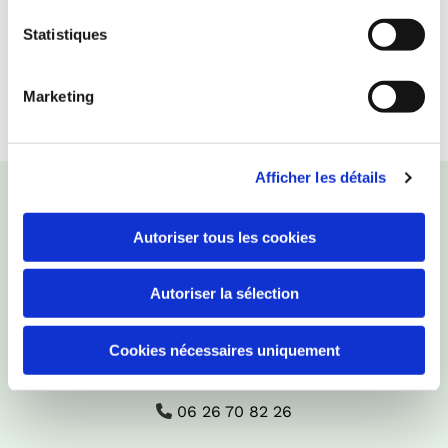
Le site https://www.jardin-tendance.com est
soumis au droit français.
Statistiques
Contact
Marketing
jardintendance.com@gmail.com
Afficher les détails
Autoriser tous les cookies
Autoriser la sélection
Le vingtain 105 chemin de champeau, 84360,

Cookies nécessaires uniquement
Mérindol
06 26 70 82 26
