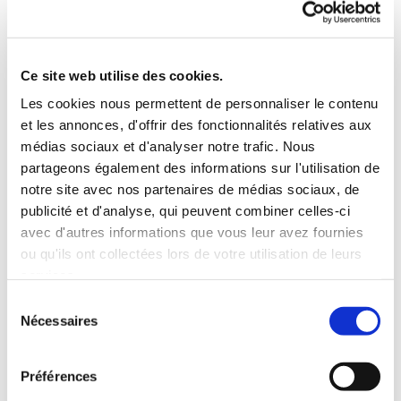
Fontaine de l'Orme, 84360 Mérindol, France
Numéro de téléphone : 0626708226
Ce site web utilise des cookies.
Directeur de la publication
Les cookies nous permettent de personnaliser le contenu
Bastien MEKERSI
et les annonces, d'offrir des fonctionnalités relatives aux
médias sociaux et d'analyser notre trafic. Nous
Hébergeur
partageons également des informations sur l'utilisation de
notre site avec nos partenaires de médias sociaux, de
Orange SA
publicité et d'analyse, qui peuvent combiner celles-ci
SA au capital de 10 640 226 396 euros
avec d'autres informations que vous leur avez fournies
RCS Nanterre B 380 129 866
ou qu'ils ont collectées lors de votre utilisation de leurs
Adresse du siège social : 111, quai du Président
services.
Roosevelt 92130 Issy-les-Moulineaux
Sélection
Nécessaires
Numéro de téléphone : 01 44 44 22 22
du
consentement
Droit applicable
Préférences